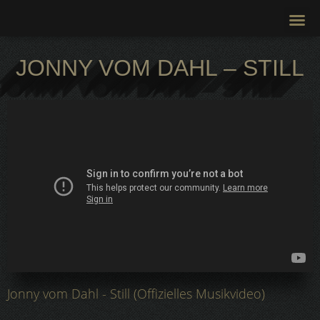
Zum
Me
Inhalt
springen
JONNY VOM DAHL – STILL
JONNY VOM DAHL – STILL
Jonny vom Dahl - Still (Offizielles Musikvideo)