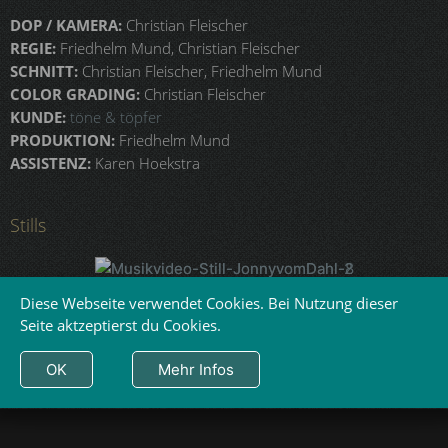
DOP / KAMERA:
Christian Fleischer
REGIE:
Friedhelm Mund, Christian Fleischer
SCHNITT:
Christian Fleischer, Friedhelm Mund
COLOR GRADING:
Christian Fleischer
KUNDE:
töne & töpfer
PRODUKTION:
Friedhelm Mund
ASSISTENZ:
Karen Hoekstra
Stills
Diese Webseite verwendet Cookies. Bei Nutzung dieser
Seite aktzeptierst du Cookies.
Zurück
MARTIN HÜBNER – Eyes Cross
SERUM 114 – Die Nacht Mein Freund
OK
Mehr Infos
PORTFOLIO