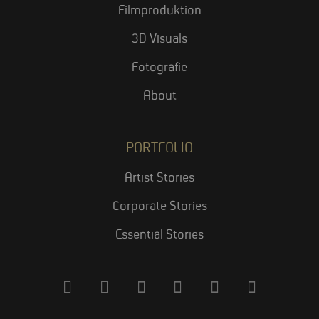
Filmproduktion
3D Visuals
Fotografie
About
PORTFOLIO
Artist Stories
Corporate Stories
Essential Stories
E
P
I
V
Y
B
n
h
n
i
o
e
v
o
s
m
u
h