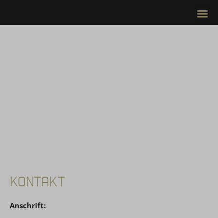
Zum
Me
Inhalt
springen
KONTAKT
Anschrift: