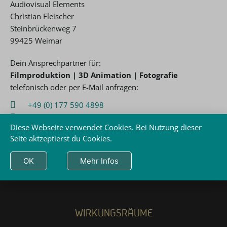
Audiovisual Elements
Christian Fleischer
Steinbrückenweg 7
99425 Weimar
Dein Ansprechpartner für:
Filmproduktion | 3D Animation | Fotografie
telefonisch oder per E-Mail anfragen:
+49 (0) 177 590 4898
christian@audiovisual.de
Diese Webseite verwendet Cookies. Bei Nutzung dieser
Seite aktzeptierst du Cookies.
OK
Mehr Infos
WIRKUNGSRÄUME